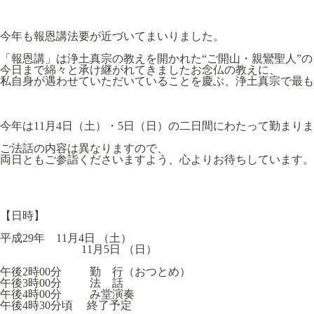
今年も報恩講法要が近づいてまいりました。
「報恩講」は浄土真宗の教えを開かれた“ご開山・親鸞聖人”
今日まで綿々と承け継がれてきましたお念仏の教えに、
私自身が遇わせていただいていることを慶ぶ、浄土真宗で最も
今年は11月4日（土）・5日（日）の二日間にわたって勤まり
ご法話の内容は異なりますので、
両日ともご参詣くださいますよう、心よりお待ちしています。
【日時】
平成29年 11月4日 （土）
11月5日 （日）
午後2時00分 勤 行（おつとめ）
午後3時00分 法 話
午後4時00分 み堂演奏
午後4時30分頃 終了予定