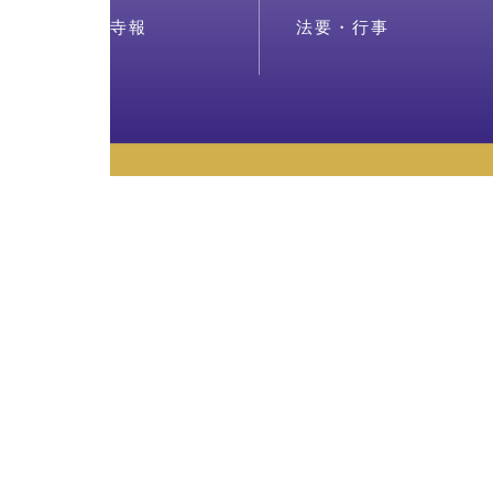
寺報
法要・行事