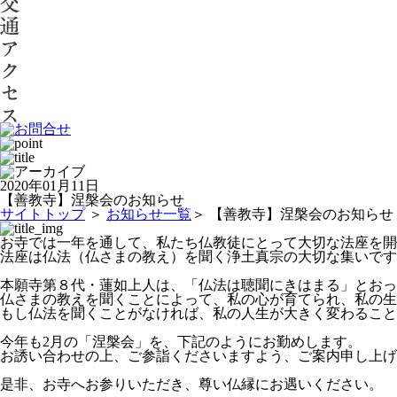
2020年01月11日
【善教寺】涅槃会のお知らせ
サイトトップ
＞
お知らせ一覧
＞ 【善教寺】涅槃会のお知らせ
お寺では一年を通して、私たち仏教徒にとって大切な法座を開
法座は仏法（仏さまの教え）を聞く浄土真宗の大切な集いです
本願寺第８代・蓮如上人は、「仏法は聴聞にきはまる」とおっ
仏さまの教えを聞くことによって、私の心が育てられ、私の生
もし仏法を聞くことがなければ、私の人生が大きく変わること
今年も
2
月の「涅槃会」を、下記のようにお勤めします。
お誘い合わせの上、ご参詣くださいますよう、ご案内申し上げ
是非、お寺へお参りいただき、尊い仏縁にお遇いください。