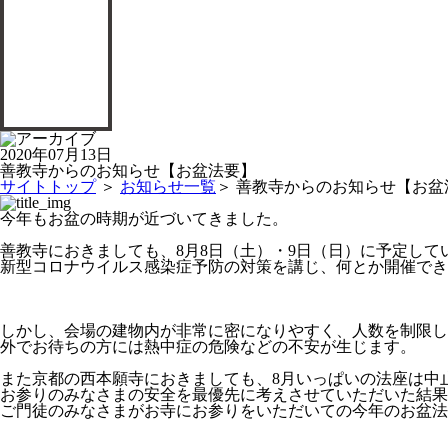
2020年07月13日
善教寺からのお知らせ【お盆法要】
サイトトップ
＞
お知らせ一覧
＞ 善教寺からのお知らせ【お盆
今年もお盆の時期が近づいてきました。
善教寺におきましても、
8
月
8
日（土）・
9
日（日）に予定して
新型コロナウイルス感染症予防の対策を講じ、何とか開催でき
しかし、会場の建物内が非常に密になりやすく、人数を制限し
外でお待ちの方には熱中症の危険などの不安が生じます。
また京都の西本願寺におきましても、
8
月いっぱいの法座は中
お参りのみなさまの安全を最優先に考えさせていただいた結果
ご門徒のみなさまがお寺にお参りをいただいての今年のお盆法