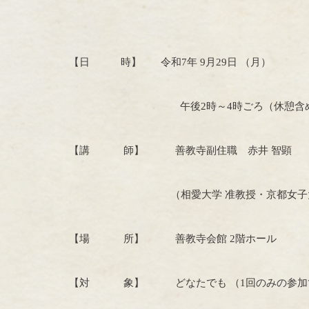
【日 時】
令和
7
年
9
月
29
日 （月）
午後
2
時～
4
時ごろ（休憩含
【講 師】 善教寺副住職 赤井 智顕
（相愛大学 准教授・京都女子
【場 所】 善教寺会館
2
階ホール
【対 象】 どなたでも （
1
回のみの参加