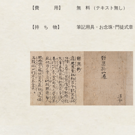
【費 用】 無 料 （テキスト無し）
【持 ち 物】 筆記用具・お念珠･門徒式章