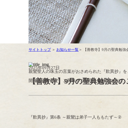
サイトトップ
＞
お知らせ一覧
＞ 【善教寺】9月の聖典勉強
2025年09月27日
親鸞聖人の珠玉の言葉がおさめられた『歎異抄』を
【善教寺】9月の聖典勉強会の
開催しますので、ご興味やご関心をお持ちの方は、
『歎異抄』第
6
条 ～親鸞は弟子一人ももたず～
②